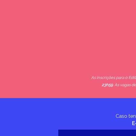
As inscrições para o Ed
23h59
. As vagas d
Caso ten
E