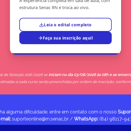
A experiência completa em sala de aula, com
estrutura Senac RN e troca ao vivo.
Leia o edital completo
Faça sua inscrição aqui!
ital de Seleção 006/2026 se
iniciam no dia 03/08/2026 às 08h e se encer
estinadas a cada curso serão preenchidas por ordem de inscrição, conforme 
ha alguma dificuldade, entre em contato com o nosso
Suport
-mail:
suporteonline@rn.senac.br /
WhatsApp:
(84) 98117-94