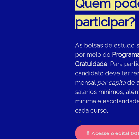
Quem pod
participar?
As bolsas de estudo 
por meio do
Programa
Gratuidade
. Para parti
candidato deve ter ren
mensal
per capita
de a
salários mínimos, além
mínima e escolaridad
cada curso.
-->
📄 Acesse o edital 0