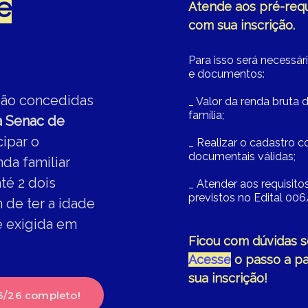
e
Atende aos pré-requ
com sua inscrição.
Para isso será necessá
e documentos:
são concedidas
_ Valor da renda bruta 
família;
 Senac de
cipar o
_ Realizar o cadastro 
documentais válidas;
da familiar
té 2 dois
_ Atender aos requisito
previstos no Edital 00
 de ter a idade
e exigida em
Ficou com dúvidas 
Acesse
o passo a pa
sua inscrição!
06/26 completo!